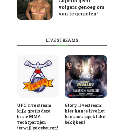
Cupello geeft
volgers genoeg om
van te genieten!
LIVE STREAMS
UFC live stream:
Glory livestream:
kijk gratis deze
hier kun je live het
brute MMA
kickboksspektakel
vechtpartijen
bekijken!
terwijl ze gebeuren!