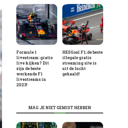
Formule 1
HESGoal F1; de beste
livestream: gratis
illegale gratis
live kijken? Dit
streaming site is
zijn de beste
uit de lucht
werkende F1
gehaald!
livestreams in
2023!
MAG JE NIET GEMIST HEBBEN