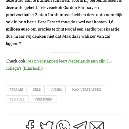
deze auto aan te kunnen schaffen. Vooral bij beroemdheden is
deze auto geliefd. Televisiekok Gordon Ramsay en
proefvoetballer Zlatan Ibrahimovic hebben deze auto namelijk
ook in hun bezit. Deze Ferarri mag dus wel wat kosten.
1,6
miljoen euro
om precies te zijn! Nogal een aardig prijskaartje
dus, maar wij denken niet dat Max daar wakker van zal
liggen. ?
Check ook:
Max Verstappen leert Nederlands aan zijn F1-
collega’s (hilarisch!)
FERRARI
GELD
JUMBO
MAX VERSTAPPEN
RED BULL
VERMOGEN