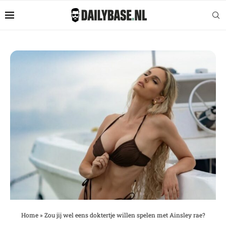
Home
»
Zou jij wel eens doktertje willen spelen met Ainsley rae?