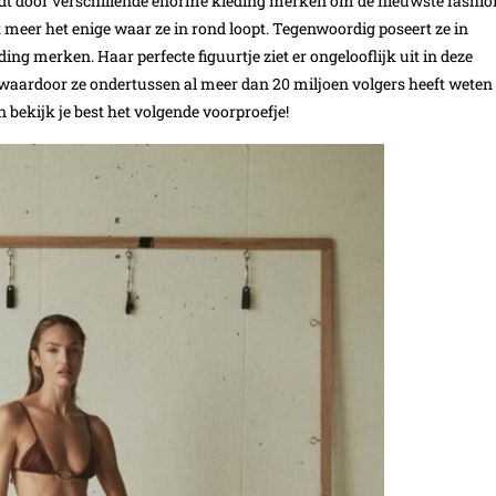
dt door verschillende enorme kleding merken om de nieuwste fashio
 meer het enige waar ze in rond loopt. Tegenwoordig poseert ze in
eding merken. Haar perfecte figuurtje ziet er ongelooflijk uit in deze
a waardoor ze ondertussen al meer dan 20 miljoen volgers heeft weten
n bekijk je best het volgende voorproefje!