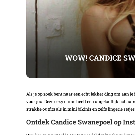
WOW! CANDICE SW
Als je op zoek bent naar een echt lekker ding om aan je
voor jou. Deze sexy dame heeft een ongelooflijk lichaam 
strakke outfits als in mini bikinis en zelfs lingerie set
Ontdek Candice Swanepoel op Ins