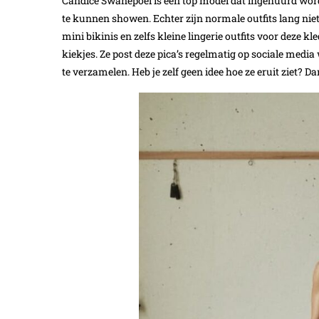
Candice Swanepoel is een top model dat ingehuurd wor
te kunnen showen. Echter zijn normale outfits lang niet
mini bikinis en zelfs kleine lingerie outfits voor deze kl
kiekjes. Ze post deze pica’s regelmatig op sociale medi
te verzamelen. Heb je zelf geen idee hoe ze eruit ziet? Da