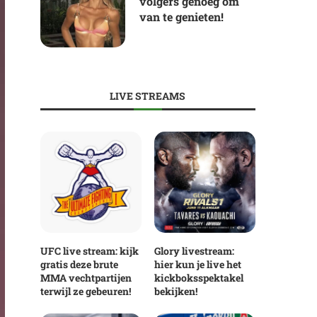
volgers genoeg om
van te genieten!
LIVE STREAMS
UFC live stream: kijk
Glory livestream:
gratis deze brute
hier kun je live het
MMA vechtpartijen
kickboksspektakel
terwijl ze gebeuren!
bekijken!