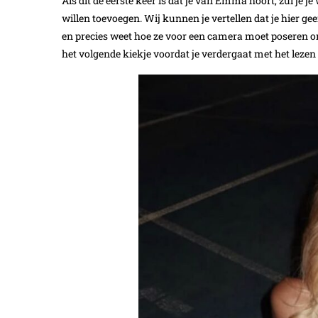
Als dit de eerste keer is dat je van Emma hoort, zul je 
willen toevoegen. Wij kunnen je vertellen dat je hier ge
en precies weet hoe ze voor een camera moet poseren om
het volgende kiekje voordat je verdergaat met het lezen