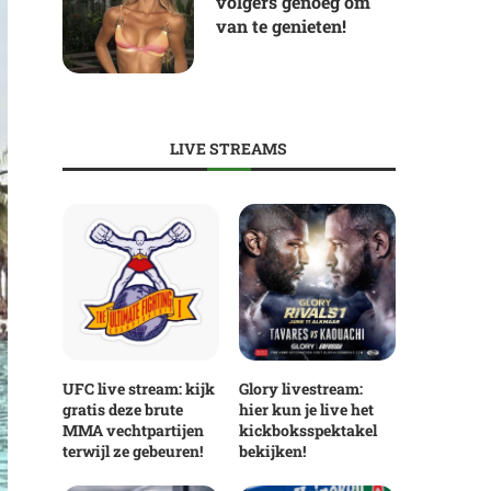
volgers genoeg om
van te genieten!
LIVE STREAMS
UFC live stream: kijk
Glory livestream:
gratis deze brute
hier kun je live het
MMA vechtpartijen
kickboksspektakel
terwijl ze gebeuren!
bekijken!