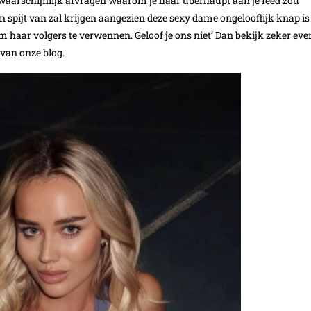
je waarschijnlijk afvragen waarom je haar überhaupt aan je feed zou
en spijt van zal krijgen aangezien deze sexy dame ongelooflijk knap is
 haar volgers te verwennen. Geloof je ons niet’ Dan bekijk zeker eve
 van onze blog.