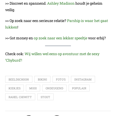
>> Discreet en spannend.
Ashley Madison
houdt je geheim
veilig.
>> Op zoek naar een serieuze relatie?
Parship is waar het gaat
lukken
!
>> Got money en
op zoek naar een lekker speeltje
voor erbij?
Check ook:
Wij willen wel eens op avontuur met de sexy
‘Chyburd’!
BEELDSCHOON
BIKINI
FOTO'S
INSTAGRAM
KIEKJES
MOOI
ONDEUGEND
POPULAIR
RAHEL CHIWITT
STOUT