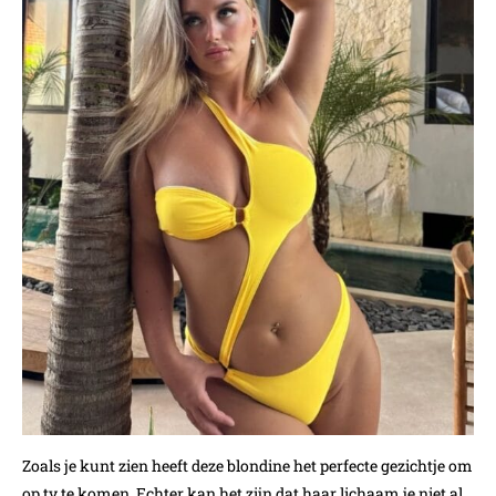
Zoals je kunt zien heeft deze blondine het perfecte gezichtje om
op tv te komen. Echter kan het zijn dat haar lichaam je niet al