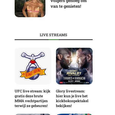
volgers genoeg om
van te genieten!
LIVE STREAMS
UFC live stream: kijk
Glory livestream:
gratis deze brute
hier kun je live het
MMA vechtpartijen
kickboksspektakel
terwijl ze gebeuren!
bekijken!