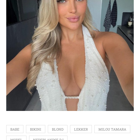
BABE
BIKINI
BLOND
LEKKER
MILOU TAMARA
MODEL
NEDERLANDSE DJ