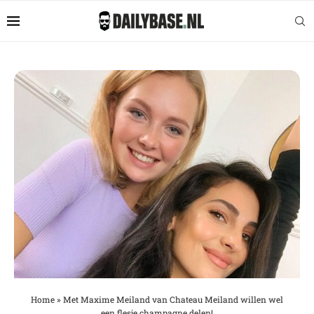
Home
»
Met Maxime Meiland van Chateau Meiland willen wel
een flesje champagne delen!