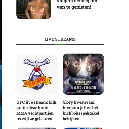
volgers genoeg om
van te genieten!
LIVE STREAMS
UFC live stream: kijk
Glory livestream:
gratis deze brute
hier kun je live het
MMA vechtpartijen
kickboksspektakel
terwijl ze gebeuren!
bekijken!