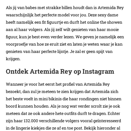
Als jij van babes met strakke billen houdt dan is Artemida Rey
waarschijnlijk het perfecte model voor jou. Deze sexy dame
heeft namelijk een fit figuurtje en durft het online the showen
aan al haar volgers. Als jij zelf wilt genieten van haar mooie
figuur, kun je best even verder lezen. We geven je namelijk een
voorproefje van hoe ze eruit ziet en laten je weten waar je kan
genieten van haar perfecte lijntje. Je zal er geen spijt van
krijgen.
Ontdek Artemida Rey op Instagram
Wanneer je voor het eerst het profiel van Artemida Rey
bezoekt, dan zul je meteen te zien krijgen dat Artemida zich
het beste voelt in mini bikinis die haar rondingen niet binnen
boord kunnen houden. Als je nog wat verder scrolt zie je ook
meteen dat ze ook andere hete outfits durft te dragen. Echter
zijn haar 132.000 verschillende volgers vooral geïnteresseerd
in de lingerie kiekjes die ze af en toe post. Bekijk hieronder al