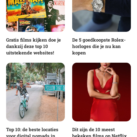
Gratis films kijken doe je
De 5 goedkoopste Rolex-
dankzij deze top 10
horloges die je nu kan
uitstekende websites!
kopen
Top 10: de beste locaties
Dit zijn de 10 meest
voor digital nomads in
bekeken films op Netflix