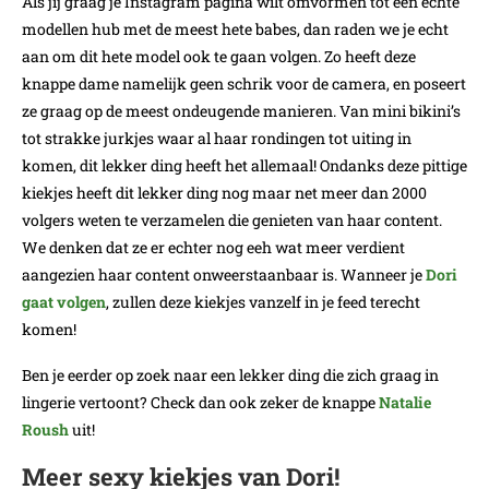
Als jij graag je Instagram pagina wilt omvormen tot een echte
modellen hub met de meest hete babes, dan raden we je echt
aan om dit hete model ook te gaan volgen. Zo heeft deze
knappe dame namelijk geen schrik voor de camera, en poseert
ze graag op de meest ondeugende manieren. Van mini bikini’s
tot strakke jurkjes waar al haar rondingen tot uiting in
komen, dit lekker ding heeft het allemaal! Ondanks deze pittige
kiekjes heeft dit lekker ding nog maar net meer dan 2000
volgers weten te verzamelen die genieten van haar content.
We denken dat ze er echter nog eeh wat meer verdient
aangezien haar content onweerstaanbaar is. Wanneer je
Dori
gaat volgen
, zullen deze kiekjes vanzelf in je feed terecht
komen!
Ben je eerder op zoek naar een lekker ding die zich graag in
lingerie vertoont? Check dan ook zeker de knappe
Natalie
Roush
uit!
Meer sexy kiekjes van Dori!