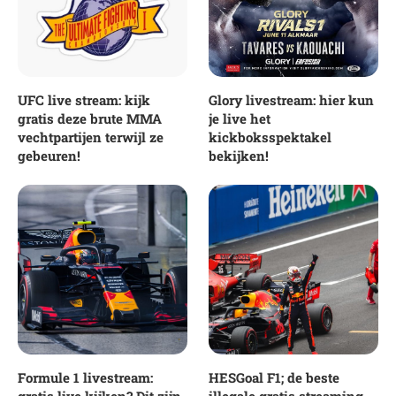
UFC live stream: kijk
Glory livestream: hier kun
gratis deze brute MMA
je live het
vechtpartijen terwijl ze
kickboksspektakel
gebeuren!
bekijken!
Formule 1 livestream:
HESGoal F1; de beste
gratis live kijken? Dit zijn
illegale gratis streaming