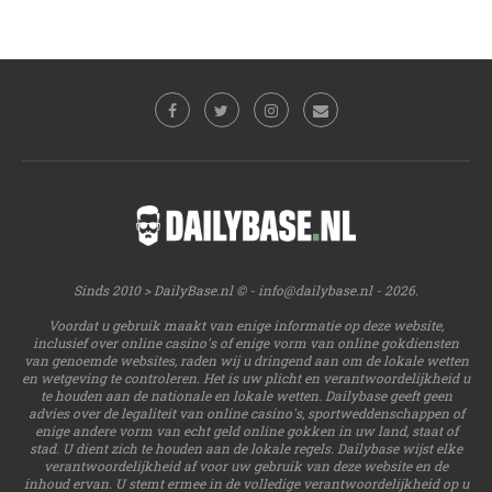
Sinds 2010 > DailyBase.nl © -
info@dailybase.nl
- 2026.
Voordat u gebruik maakt van enige informatie op deze website,
inclusief over online casino's of enige vorm van online gokdiensten
van genoemde websites, raden wij u dringend aan om de lokale wetten
en wetgeving te controleren. Het is uw plicht en verantwoordelijkheid u
te houden aan de nationale en lokale wetten. Dailybase geeft geen
advies over de legaliteit van online casino's, sportweddenschappen of
enige andere vorm van echt geld online gokken in uw land, staat of
stad. U dient zich te houden aan de lokale regels. Dailybase wijst elke
verantwoordelijkheid af voor uw gebruik van deze website en de
inhoud ervan. U stemt ermee in de volledige verantwoordelijkheid op u