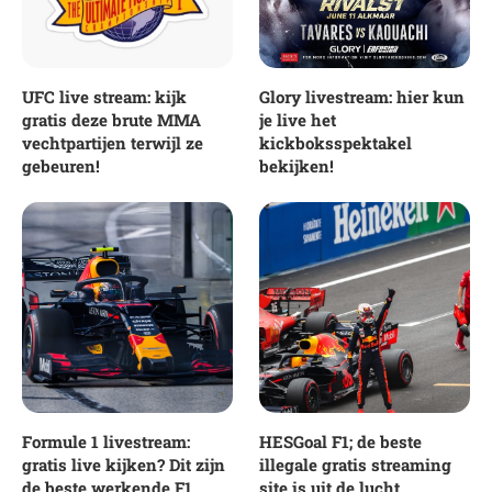
UFC live stream: kijk
Glory livestream: hier kun
gratis deze brute MMA
je live het
vechtpartijen terwijl ze
kickboksspektakel
gebeuren!
bekijken!
Formule 1 livestream:
HESGoal F1; de beste
gratis live kijken? Dit zijn
illegale gratis streaming
de beste werkende F1
site is uit de lucht