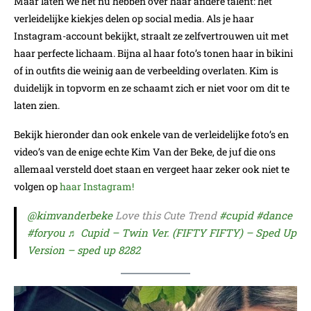
Maar laten we het nu hebben over haar andere talent: het
verleidelijke kiekjes delen op social media. Als je haar
Instagram-account bekijkt, straalt ze zelfvertrouwen uit met
haar perfecte lichaam. Bijna al haar foto’s tonen haar in bikini
of in outfits die weinig aan de verbeelding overlaten. Kim is
duidelijk in topvorm en ze schaamt zich er niet voor om dit te
laten zien.
Bekijk hieronder dan ook enkele van de verleidelijke foto’s en
video’s van de enige echte Kim Van der Beke, de juf die ons
allemaal versteld doet staan en vergeet haar zeker ook niet te
volgen op
haar Instagram!
@kimvanderbeke
Love this Cute Trend
#cupid
#dance
#foryou
♬ Cupid – Twin Ver. (FIFTY FIFTY) – Sped Up
Version – sped up 8282