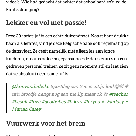
video’s. Wie had gedacht dat achter dat schoolbord zo’n wilde
kant schuilging?
Lekker en vol met passie!
Deze 30-jarige juf is een echte duizendpoot. Naast haar drukke
baan als lerares, vind je deze Belgische babe ook regelmatig op
de dansvloer. Ze geeft namelijk niet alleen les aan jonge
kinderen, maar is ook een gepassioneerde danslerares én een
gedreven personal trainer. Ze zit geen moment stil en laat zien
dat ze absoluut geen saaie juf is.
@kimvanderbeke
Sportdag aan Zee is altijd leuk🤫🤭🍹
m’n broodje hangt nog aan me lip maar ok 😅
#teacher
#beach
#love
#goodvibes
#bikini
#foryou
♬ Fantasy –
Mariah Carey
Vuurwerk voor het brein