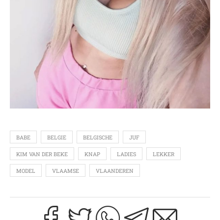
BABE
BELGIE
BELGISCHE
JUF
KIM VAN DER BEKE
KNAP
LADIES
LEKKER
MODEL
VLAAMSE
VLAANDEREN