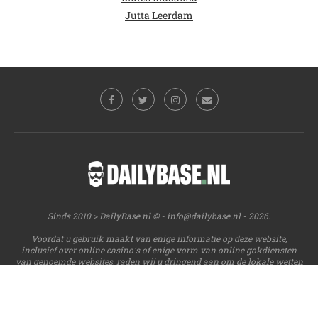
Jutta Leerdam
Sinds 2010 > DailyBase.nl © -
info@dailybase.nl
- 2026.
Voordat u gebruik maakt van enige informatie op deze website,
inclusief over online casino's of enige vorm van online gokdiensten
van genoemde websites, raden wij u dringend aan om de lokale wetten
en wetgeving te controleren. Het is uw plicht en verantwoordelijkheid u
te houden aan de nationale en lokale wetten. Dailybase geeft geen
advies over de legaliteit van online casino's, sportweddenschappen of
enige andere vorm van echt geld online gokken in uw land, staat of