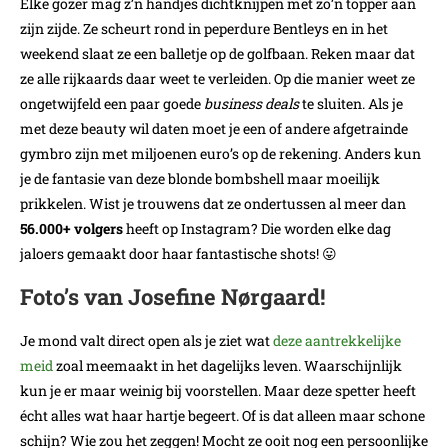
Elke gozer mag z’n handjes dichtknijpen met zo’n topper aan
zijn zijde. Ze scheurt rond in peperdure Bentleys en in het
weekend slaat ze een balletje op de golfbaan. Reken maar dat
ze alle rijkaards daar weet te verleiden. Op die manier weet ze
ongetwijfeld een paar goede
business deals
te sluiten. Als je
met deze beauty wil daten moet je een of andere afgetrainde
gymbro zijn met miljoenen euro’s op de rekening. Anders kun
je de fantasie van deze blonde bombshell maar moeilijk
prikkelen. Wist je trouwens dat ze ondertussen al meer dan
56.000+ volgers
heeft op Instagram? Die worden elke dag
jaloers gemaakt door haar fantastische shots! 😛
Foto’s van Josefine Nørgaard!
Je mond valt direct open als je ziet wat
deze aantrekkelijke
meid
zoal meemaakt in het dagelijks leven. Waarschijnlijk
kun je er maar weinig bij voorstellen. Maar deze spetter heeft
écht alles wat haar hartje begeert. Of is dat alleen maar schone
schijn? Wie zou het zeggen! Mocht ze ooit nog een persoonlijke