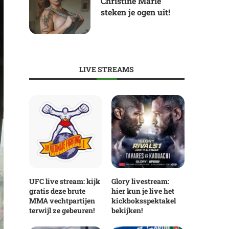
Christine Marie
steken je ogen uit!
LIVE STREAMS
UFC live stream: kijk
Glory livestream:
gratis deze brute
hier kun je live het
MMA vechtpartijen
kickboksspektakel
terwijl ze gebeuren!
bekijken!