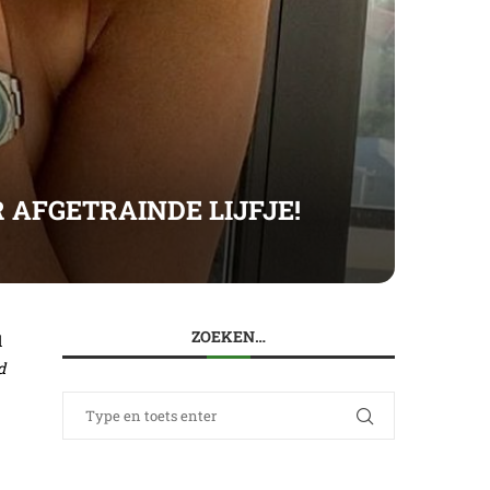
 AFGETRAINDE LIJFJE!
ZOEKEN…
d
d