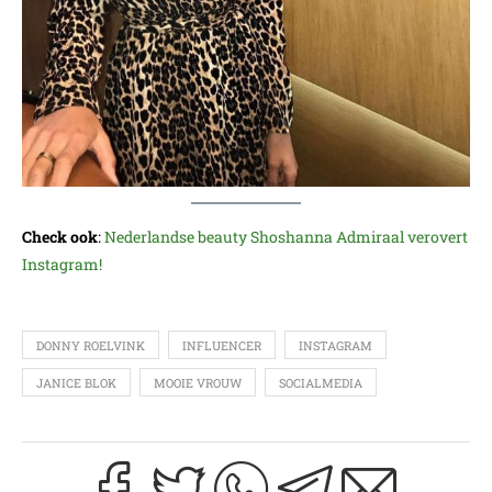
Check ook
:
Nederlandse beauty Shoshanna Admiraal verovert
Instagram!
DONNY ROELVINK
INFLUENCER
INSTAGRAM
JANICE BLOK
MOOIE VROUW
SOCIALMEDIA