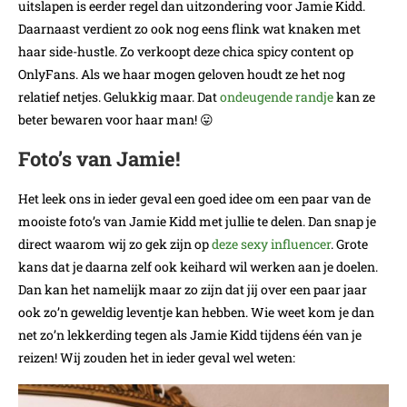
uitslapen is eerder regel dan uitzondering voor Jamie Kidd.
Daarnaast verdient zo ook nog eens flink wat knaken met
haar side-hustle. Zo verkoopt deze chica spicy content op
OnlyFans. Als we haar mogen geloven houdt ze het nog
relatief netjes. Gelukkig maar. Dat
ondeugende randje
kan ze
beter bewaren voor haar man! 😛
Foto’s van Jamie!
Het leek ons in ieder geval een goed idee om een paar van de
mooiste foto’s van Jamie Kidd met jullie te delen. Dan snap je
direct waarom wij zo gek zijn op
deze sexy influencer
. Grote
kans dat je daarna zelf ook keihard wil werken aan je doelen.
Dan kan het namelijk maar zo zijn dat jij over een paar jaar
ook zo’n geweldig leventje kan hebben. Wie weet kom je dan
net zo’n lekkerding tegen als Jamie Kidd tijdens één van je
reizen! Wij zouden het in ieder geval wel weten: