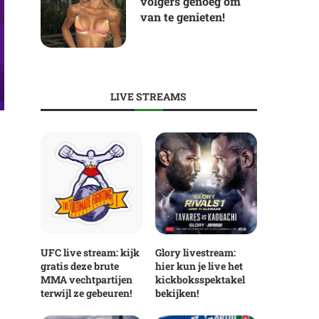
volgers genoeg om
van te genieten!
LIVE STREAMS
UFC live stream: kijk
Glory livestream:
gratis deze brute
hier kun je live het
MMA vechtpartijen
kickboksspektakel
terwijl ze gebeuren!
bekijken!