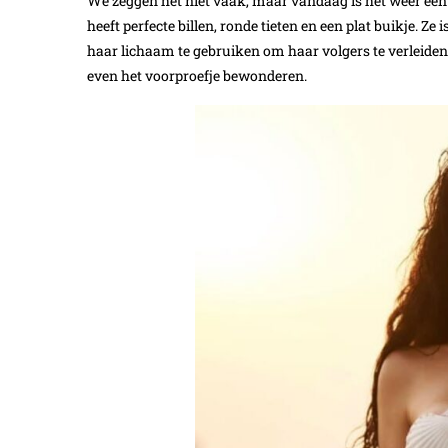
We zeggen het niet vaak, maar vandaag is het weer een 
heeft perfecte billen, ronde tieten en een plat buikje. Ze
haar lichaam te gebruiken om haar volgers te verleiden. 
even het voorproefje bewonderen.