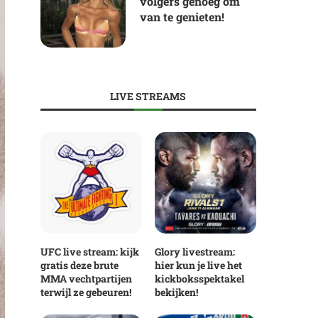
volgers genoeg om
van te genieten!
LIVE STREAMS
UFC live stream: kijk
Glory livestream:
gratis deze brute
hier kun je live het
MMA vechtpartijen
kickboksspektakel
terwijl ze gebeuren!
bekijken!