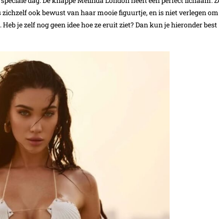
speciale dag. De knappe Melinda London heeft een perfect lichaam. Z
 is zichzelf ook bewust van haar mooie figuurtje, en is niet verlegen om
Heb je zelf nog geen idee hoe ze eruit ziet? Dan kun je hieronder best