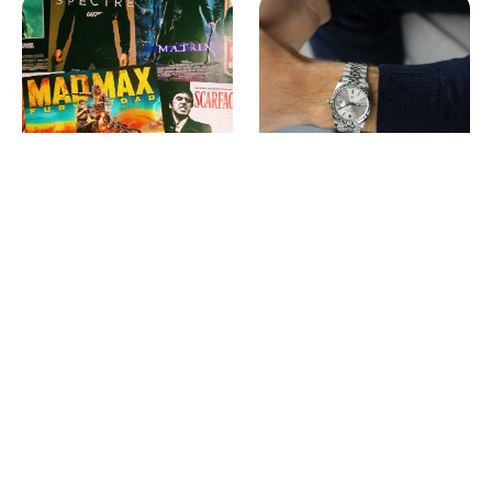
Gratis films kijken doe je
De 5 goedkoopste Rolex-
dankzij deze top 10
horloges die je nu kan
uitstekende websites!
kopen