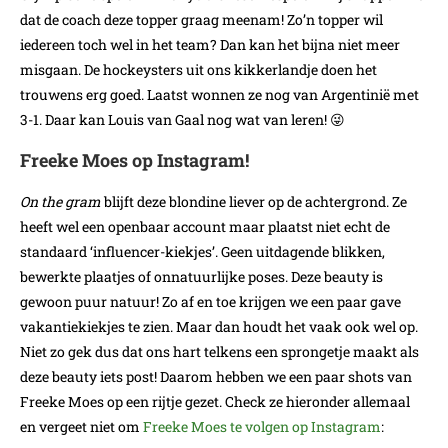
dat de coach deze topper graag meenam! Zo’n topper wil
iedereen toch wel in het team? Dan kan het bijna niet meer
misgaan. De hockeysters uit ons kikkerlandje doen het
trouwens erg goed. Laatst wonnen ze nog van Argentinië met
3-1. Daar kan Louis van Gaal nog wat van leren! 😜
Freeke Moes op Instagram!
On the gram
blijft deze blondine liever op de achtergrond. Ze
heeft wel een openbaar account maar plaatst niet echt de
standaard ‘influencer-kiekjes’. Geen uitdagende blikken,
bewerkte plaatjes of onnatuurlijke poses. Deze beauty is
gewoon puur natuur! Zo af en toe krijgen we een paar gave
vakantiekiekjes te zien. Maar dan houdt het vaak ook wel op.
Niet zo gek dus dat ons hart telkens een sprongetje maakt als
deze beauty iets post! Daarom hebben we een paar shots van
Freeke Moes op een rijtje gezet. Check ze hieronder allemaal
en vergeet niet om
Freeke Moes te volgen op Instagram
: