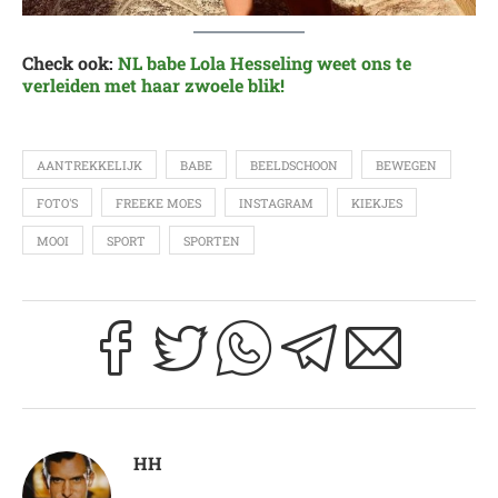
Check ook:
NL babe Lola Hesseling weet ons te
verleiden met haar zwoele blik!
AANTREKKELIJK
BABE
BEELDSCHOON
BEWEGEN
FOTO'S
FREEKE MOES
INSTAGRAM
KIEKJES
MOOI
SPORT
SPORTEN
HH