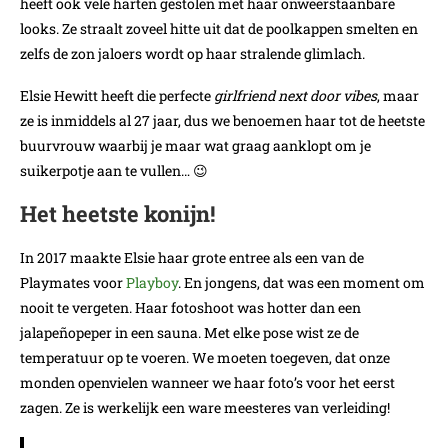
heeft ook vele harten gestolen met haar onweerstaanbare
looks. Ze straalt zoveel hitte uit dat de poolkappen smelten en
zelfs de zon jaloers wordt op haar stralende glimlach.
Elsie Hewitt heeft die perfecte
girlfriend next door vibes
, maar
ze is inmiddels al 27 jaar, dus we benoemen haar tot de heetste
buurvrouw waarbij je maar wat graag aanklopt om je
suikerpotje aan te vullen… 😉
Het heetste konijn!
In 2017 maakte Elsie haar grote entree als een van de
Playmates voor
Playboy
. En jongens, dat was een moment om
nooit te vergeten. Haar fotoshoot was hotter dan een
jalapeñopeper in een sauna. Met elke pose wist ze de
temperatuur op te voeren. We moeten toegeven, dat onze
monden openvielen wanneer we haar foto’s voor het eerst
zagen. Ze is werkelijk een ware meesteres van verleiding!