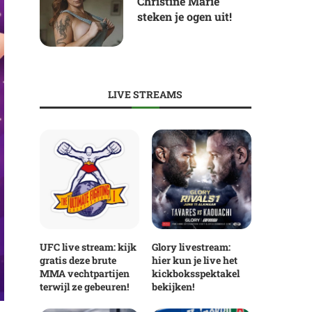
Christine Marie
steken je ogen uit!
LIVE STREAMS
UFC live stream: kijk
Glory livestream:
gratis deze brute
hier kun je live het
MMA vechtpartijen
kickboksspektakel
terwijl ze gebeuren!
bekijken!