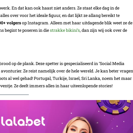
erk. En dat kan ook haast niet anders. Ze staat elke dag in de
lles over voor het ideale figuur, en dat lijkt ze allang bereikt te
00+ volgers
op Instagram. Alleen met haar uitdagende blik weet ze de
 begint te poseren in die
strakke bikini’s
, dan zijn wij ook over de
 brood op de plank. Deze spetter is gespecialiseerd in ‘Social Media
 avonturier. Ze reist namelijk over de hele wereld. Je kan beter vrage
pots al wel gehad! Portugal, Turkije, Israel, Sri Lanka, noem het maar
entje. Ze deelt immers alles in haar uiteenlopende stories!