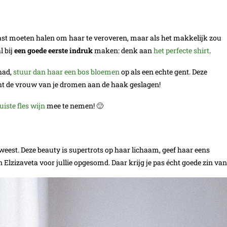
e kast moeten halen om haar te veroveren, maar als het makkelijk zou
l bij
een goede eerste indruk
maken: denk aan
het perfecte shirt
.
had,
stuur dan haar een bos bloemen
op als een echte gent. Deze
icht de vrouw van je dromen aan de haak geslagen!
juiste fles wijn
mee te nemen! 🙂
eweest. Deze beauty is supertrots op haar lichaam, geef haar eens
Elzizaveta voor jullie opgesomd. Daar krijg je pas écht goede zin van