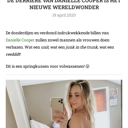
DE DERRIÈRE VAN DANIELLE COOPER IS HET
NIEUWE WERELDWONDER
19 april 2020
De donderdijen en verdomd indrukwekkende billen van
Danielle Cooper
zullen zowel mannen als vrouwen doen
verbazen. Wat een
unit
, wat een
junk in the trunk
, wat een
reedddt
!
Dit is een springkussen voor volwassenen! 😛