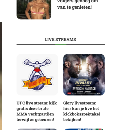
volgers genoeg om
van te genieten!
LIVE STREAMS
UFC live stream: kijk
Glory livestream:
gratis deze brute
hier kun je live het
MMA vechtpartijen
kickboksspektakel
terwijl ze gebeuren!
bekijken!