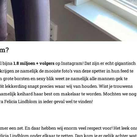
am?
l bijna
1.8 miljoen + volgers
op Instagram! Dat zijn er echt gigantisch
krijgen ze namelijk de mooiste foto’s van deze spetter in hun feed te
rm grote borsten en sexy blik weet ze namelijk alle mannen gek te
? Dit lekkerding snapt precies waar wij van houden. Wist je trouwens
e namelijk keihard haar best om makelaar te worden. Mochten we nog
a Felicia Lindblom in ieder geval wel te vinden!
mer een zet. En daar hebben wij enorm veel respect voor! Het leek on
licia Lindblom onder elkaar te zetten. Dan kom je er gelijk achter wat