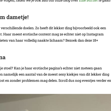
te volgen, raden we je ook aan om onze blog over
Ellie Burnet
te gaan
am dametje!
 verschillende doelen. Zo heeft dit lekker ding bijvoorbeeld ook een
t. Haar meest erotische content mag ze echter niet op Instagram
genieten van haar volledig naakte lichaam? Bezoek dan deze 18+
ina
n je stoel? Kan je haar erotische pagina’s echter niet meteen gaan
en namelijk een aantal van de meest sexy kiekjes van dit lekker ding
 post en zonder problemen mag delen. Scroll dus nog eventjes verder e