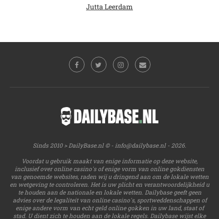
Jutta Leerdam
Sinds 2010 > DailyBase.nl © -
info@dailybase.nl
- 2026.
Voordat u gebruik maakt van enige informatie op deze website,
inclusief over online casino's of enige vorm van online gokdiensten
van genoemde websites, raden wij u dringend aan om de lokale wetten
en wetgeving te controleren. Het is uw plicht en verantwoordelijkheid u
te houden aan de nationale en lokale wetten. Dailybase geeft geen
advies over de legaliteit van online casino's, sportweddenschappen of
enige andere vorm van echt geld online gokken in uw land, staat of
stad. U dient zich te houden aan de lokale regels. Dailybase wijst elke