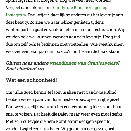
op Instagram. Dat mogen er nog wel veel meer worden!
Vergeet dan ook niet om
Candy-rae Blind te volgen op
Instagram
. Dan krijg je dagelijkse updates uit het leventje van
deze beauty. Zo zien we haar lekker genieten tijdens
wintersport en gaat ze vaak uit eten in chique restaurants. Wij
zouden ook wel kunnen wennen aan zo’n leventje. Hoog tijd
dus om zelf ook te beginnen met voetballen! Wie weet kunnen
we over een paar jaar dan ook zo’n hottie aan de haak slaan.
Gluren naar andere
vriendinnen van Oranjespelers
?
Snel checken! >>>
Wat een schoonheid!
Om jullie goed kennis te laten maken met Candy-rae Blind
hebben we een paar van haar beste
smiles
op een rijtje gezet.
Dan weet je gelijk waarom het een verstandig idee is om haar
snel te volgen. Dat heeft die Daley maar weer even mooi gefixt!
Met zo’n cuteypie
die hem komt aanmoedigen speelt hij
zonder twijfel een stuk beter. Wij gaan in ieder geval goed