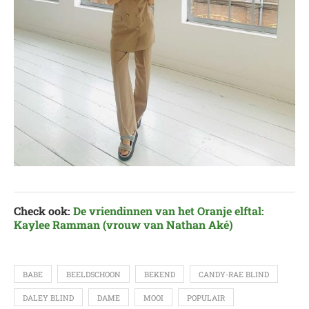
Check ook:
De vriendinnen van het Oranje elftal:
Kaylee Ramman (vrouw van Nathan Aké)
BABE
BEELDSCHOON
BEKEND
CANDY-RAE BLIND
DALEY BLIND
DAME
MOOI
POPULAIR