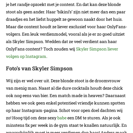
je het randje opzoekt met je content. En dat kan deze blonde
stoot als geen ander. Haar ‘bikini’s’ zijn niet meer dan een paar
draadjes en het liefst huppelt ze gewoon naakt door het huis.
Maar die content houdt ze liever exclusief voor haar OnlyFans-
volgers. Een leuk verdienmodel, vooral als je er zo goed uitziet
als Skyler Simpson. Wedden dat ze veel verdient aan haar
OnlyFans content? Toch zouden wij
Skyler Simpson liever
volgen op Instagram
.
Foto’s van Skyler Simpson
Wij zijn er wel over uit. Deze blonde stoot is de droomvrouw
van menig man. Naast al die dure cocktails houdt deze chick
ook nog eens van bier. Een match made in heaven? Daarnaast
hebben we ook geen enkel potentieel vriendje kunnen spotten
op haar Instagram-pagina. Schot voor open doel dachten wij
zo! Hoog tijd om deze sexy
babe
een DM te sturen. Als je ook
minstens 5x per week in de gym staat te knallen natuurlijk. En
waarschijnlijk moet je meer verdienen dan haar! Anders maak