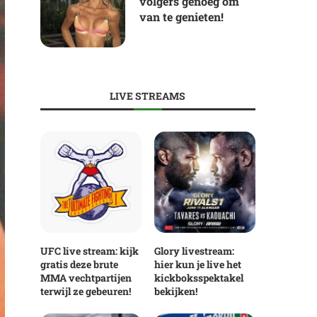
volgers genoeg om
van te genieten!
LIVE STREAMS
UFC live stream: kijk
Glory livestream:
gratis deze brute
hier kun je live het
MMA vechtpartijen
kickboksspektakel
terwijl ze gebeuren!
bekijken!