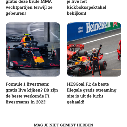
gratis deze brute MMA
je live het
vechtpartijen terwijl ze
kickboksspektakel
gebeuren!
bekijken!
Formule 1 livestream:
HESGoal F1; de beste
gratis live kijken? Dit zijn
illegale gratis streaming
de beste werkende F1
site is uit de lucht
livestreams in 2023!
gehaald!
MAG JE NIET GEMIST HEBBEN