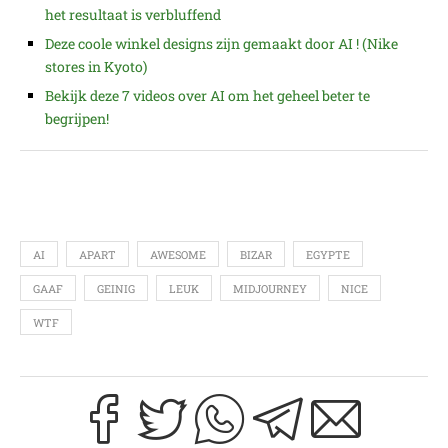
het resultaat is verbluffend
Deze coole winkel designs zijn gemaakt door AI ! (Nike
stores in Kyoto)
Bekijk deze 7 videos over AI om het geheel beter te
begrijpen!
AI
APART
AWESOME
BIZAR
EGYPTE
GAAF
GEINIG
LEUK
MIDJOURNEY
NICE
WTF