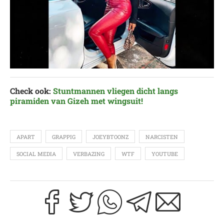
Check ook:
Stuntmannen vliegen dicht langs
piramiden van Gizeh met wingsuit!
APART
GRAPPIG
JOEYBTOONZ
NARCISTEN
SOCIAL MEDIA
VERBAZING
WTF
YOUTUBE