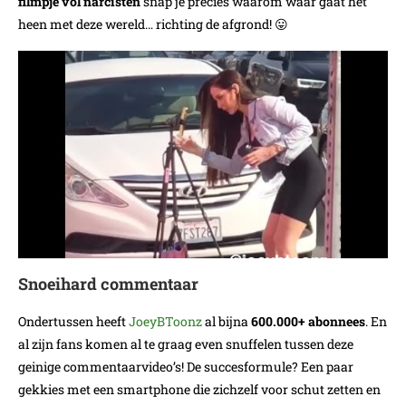
filmpje vol narcisten
snap je precies waarom waar gaat het
heen met deze wereld… richting de afgrond! 😛
Snoeihard commentaar
Ondertussen heeft
JoeyBToonz
al bijna
600.000+ abonnees
. En
al zijn fans komen al te graag even snuffelen tussen deze
geinige commentaarvideo’s! De succesformule? Een paar
gekkies met een smartphone die zichzelf voor schut zetten en