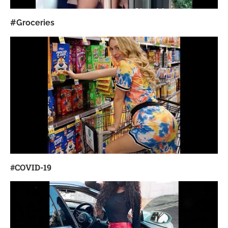
#Groceries
#COVID
-19