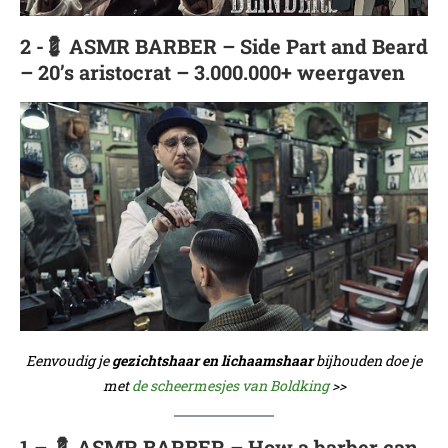
2 -💈 ASMR BARBER – Side Part and Beard
– 20’s aristocrat – 3.000.000+ weergaven
Eenvoudig je
gezichtshaar en lichaamshaar
bijhouden doe je
met
de scheermesjes van Boldking
>>
1 – 💈 ASMR BARBER – How a barber can