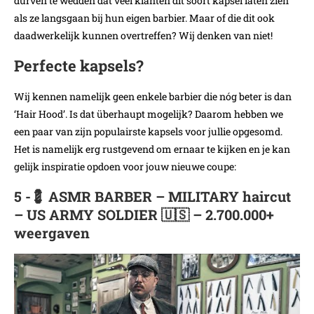
durven te wedden dat veel klanten dit soort kapsel laten zien
als ze langsgaan bij hun eigen barbier. Maar of die dit ook
daadwerkelijk kunnen overtreffen? Wij denken van niet!
Perfecte kapsels?
Wij kennen namelijk geen enkele barbier die nóg beter is dan
‘Hair Hood’. Is dat überhaupt mogelijk? Daarom hebben we
een paar van zijn populairste kapsels voor jullie opgesomd.
Het is namelijk erg rustgevend om ernaar te kijken en je kan
gelijk inspiratie opdoen voor jouw nieuwe coupe:
5 -💈 ASMR BARBER – MILITARY haircut
– US ARMY SOLDIER 🇺🇸 – 2.700.000+
weergaven