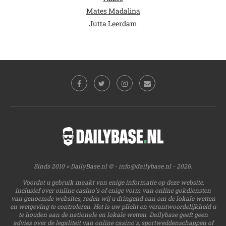
Mates Madalina
Jutta Leerdam
Sinds 2010 > DailyBase.nl © -
info@dailybase.nl
- 2026.
Voordat u gebruik maakt van enige informatie op deze website,
inclusief over online casino's of enige vorm van online gokdiensten
van genoemde websites, raden wij u dringend aan om de lokale wetten
en wetgeving te controleren. Het is uw plicht en verantwoordelijkheid u
te houden aan de nationale en lokale wetten. Dailybase geeft geen
advies over de legaliteit van online casino's, sportweddenschappen of