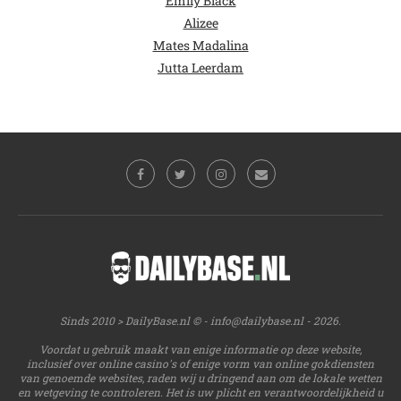
Emily Black
Alizee
Mates Madalina
Jutta Leerdam
Sinds 2010 > DailyBase.nl © -
info@dailybase.nl
- 2026.
Voordat u gebruik maakt van enige informatie op deze website,
inclusief over online casino's of enige vorm van online gokdiensten
van genoemde websites, raden wij u dringend aan om de lokale wetten
en wetgeving te controleren. Het is uw plicht en verantwoordelijkheid u