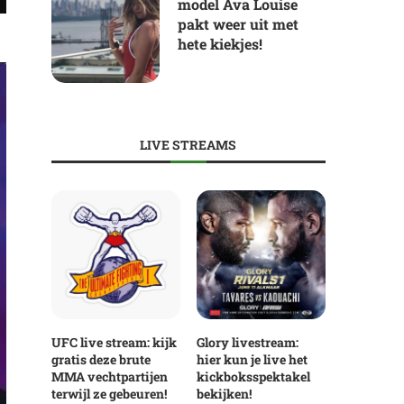
model Ava Louise
pakt weer uit met
hete kiekjes!
LIVE STREAMS
UFC live stream: kijk
Glory livestream:
gratis deze brute
hier kun je live het
MMA vechtpartijen
kickboksspektakel
terwijl ze gebeuren!
bekijken!