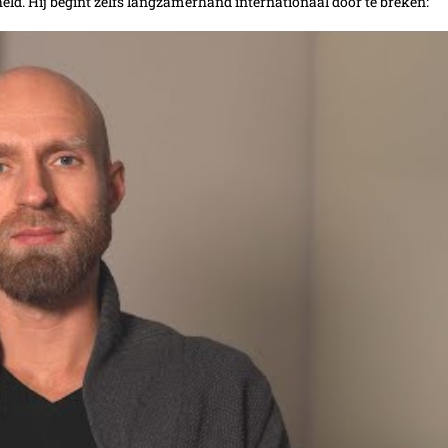
held. Hij begint zelfs langzamerhand internationaal door te breken: