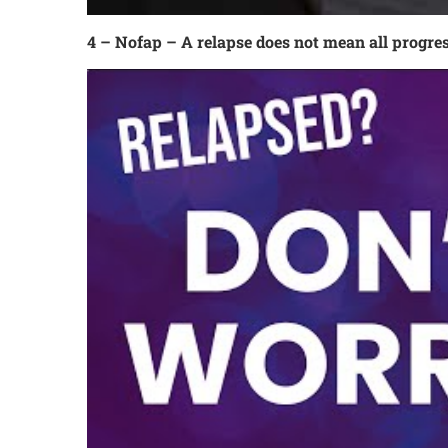
4 – Nofap – A relapse does not mean all progres