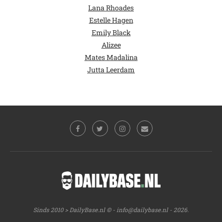
Lana Rhoades
Estelle Hagen
Emily Black
Alizee
Mates Madalina
Jutta Leerdam
Sinds 2010 > DailyBase.nl © -
info@dailybase.nl
- 2026.