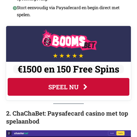
Stort eenvoudig via Paysafecard en begin direct met
spelen.
€1500 en 150 Free Spins
SPEEL NU
2. ChaChaBet: Paysafecard casino met top
spelaanbod