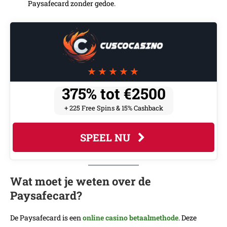
Paysafecard zonder gedoe.
375% tot €2500
+ 225 Free Spins & 15% Cashback
SPEEL NU
Wat moet je weten over de
Paysafecard?
De Paysafecard is een
online casino betaalmethode
. Deze