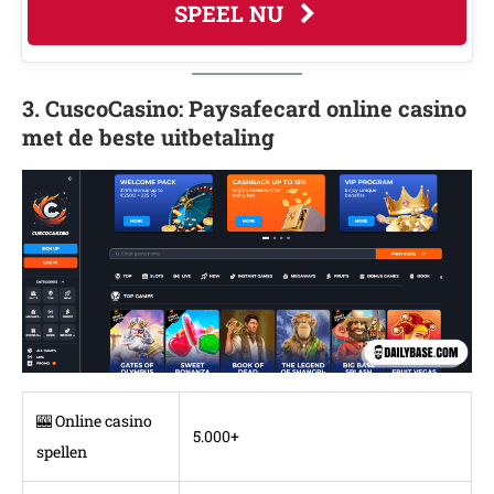
SPEEL NU
3. CuscoCasino: Paysafecard online casino
met de beste uitbetaling
🎰 Online casino
5.000+
spellen