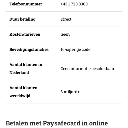
Telefoonnummer
+43 1 720 8380
Duur betaling
Direct
Kosten/tarieven
Geen
Beveiligingsfuncties
16-cijferige code
Aantal klanten in
Geen informatie beschikbaar.
Nederland
Aantal klanten
3 miljard+
wereldwijd
Betalen met Paysafecard in online