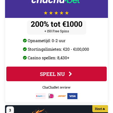
200% tot €1000
+ 150 Free Spins
Opnametijd: 0-2 uur
Stortingslimieten: €20 - €100,000
Casino spellen: 8,430+
SPEEL NU
ChaChaBet review
Heet🔥
3