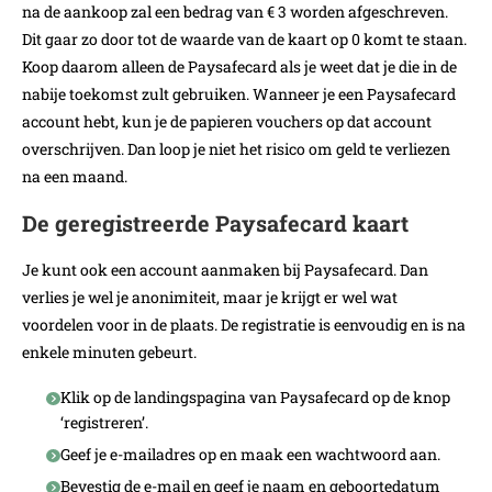
na de aankoop zal een bedrag van € 3 worden afgeschreven.
Dit gaar zo door tot de waarde van de kaart op 0 komt te staan.
Koop daarom alleen de Paysafecard als je weet dat je die in de
nabije toekomst zult gebruiken. Wanneer je een Paysafecard
account hebt, kun je de papieren vouchers op dat account
overschrijven. Dan loop je niet het risico om geld te verliezen
na een maand.
De geregistreerde Paysafecard kaart
Je kunt ook een account aanmaken bij Paysafecard. Dan
verlies je wel je anonimiteit, maar je krijgt er wel wat
voordelen voor in de plaats. De registratie is eenvoudig en is na
enkele minuten gebeurt.
Klik op de landingspagina van Paysafecard op de knop
‘registreren’.
Geef je e-mailadres op en maak een wachtwoord aan.
Bevestig de e-mail en geef je naam en geboortedatum