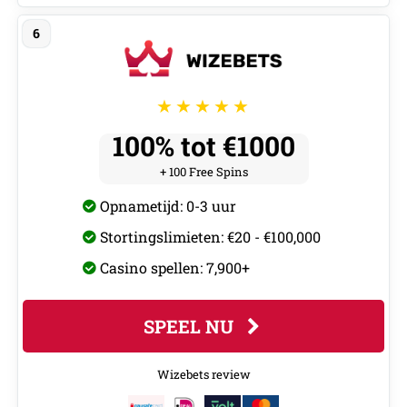
6
100% tot €1000
+ 100 Free Spins
Opnametijd: 0-3 uur
Stortingslimieten: €20 - €100,000
Casino spellen: 7,900+
SPEEL NU
Wizebets review