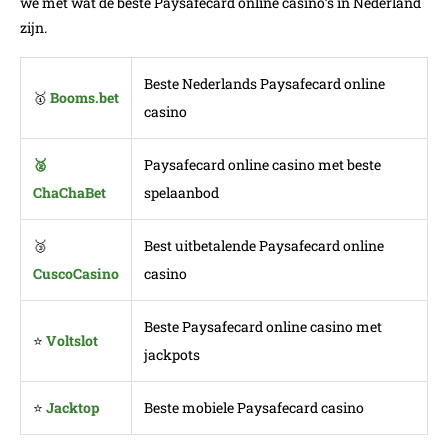
we met wat de beste Paysafecard online casino’s in Nederland
zijn.
Beste Nederlands Paysafecard online
🥇
Booms.bet
casino
🥈
Paysafecard online casino met beste
ChaChaBet
spelaanbod
🥉
Best uitbetalende Paysafecard online
CuscoCasino
casino
Beste Paysafecard online casino met
⭐
Voltslot
jackpots
⭐
Jacktop
Beste mobiele Paysafecard casino