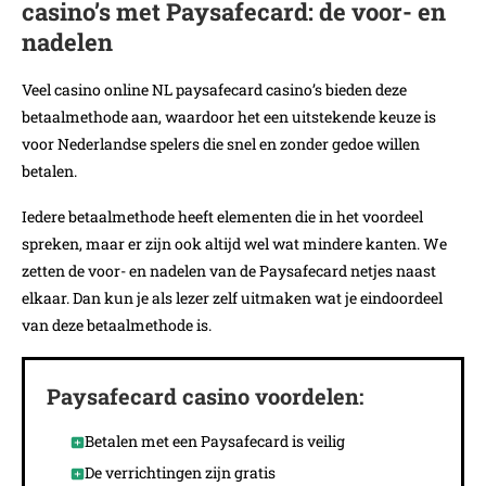
casino’s met Paysafecard: de voor- en
nadelen
Veel casino online NL paysafecard casino’s bieden deze
betaalmethode aan, waardoor het een uitstekende keuze is
voor Nederlandse spelers die snel en zonder gedoe willen
betalen.
Iedere betaalmethode heeft elementen die in het voordeel
spreken, maar er zijn ook altijd wel wat mindere kanten. We
zetten de voor- en nadelen van de Paysafecard netjes naast
elkaar. Dan kun je als lezer zelf uitmaken wat je eindoordeel
van deze betaalmethode is.
Paysafecard casino voordelen:
Betalen met een Paysafecard is veilig
De verrichtingen zijn gratis