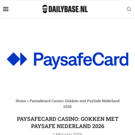
Home
»
Paysafecard Casino: Gokken met PaySafe Nederland
2026
PAYSAFECARD CASINO: GOKKEN MET
PAYSAFE NEDERLAND 2026
1 februari 2026