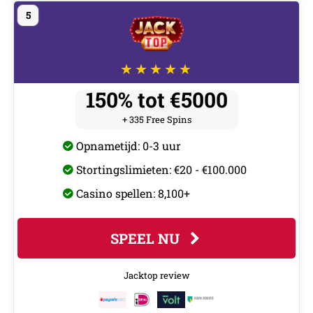
5
150% tot €5000
+ 335 Free Spins
Opnametijd: 0-3 uur
Stortingslimieten: €20 - €100.000
Casino spellen: 8,100+
SPEEL NU
Jacktop review