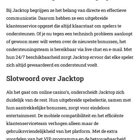
Bij Jacktop begrijpen ze het belang van directe en effectieve
communicatie. Daarom hebben ze een uitgebreide
klantenservice opgezet die altijd klaarstaat om spelers te
ondersteunen. Of je nu tegen een technisch probleem aanloopt
of gewoon meer wilt weten over de nieuwste bonussen, het
ondersteuningsteam is bereikbaar via live chat en e-mail. Met
hun 24/7 beschikbaarheid zorgt Jacktop ervoor dat elke speler
zich altijd gewaardeerd en ondersteund voelt.
Slotwoord over Jacktop
Als het gaat om online casino’s, onderscheidt Jacktop zich
duidelijk van de rest. Hun uitgebreide spelselectie, samen met
hun aantrekkelijke bonussen, zorgt voor eindeloos
entertainment. De mobiele compatibiliteit en het efficiënte
klantenserviceteam verhogen alleen maar de
gebruiksvriendelijkheid van het platform. Met de extra
voordelen van het VIP-programma en de betrouwbaarheid