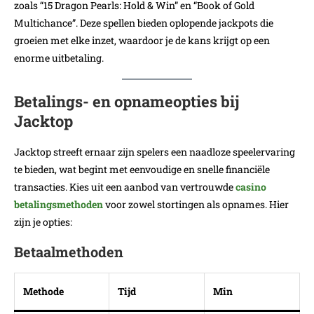
zoals “15 Dragon Pearls: Hold & Win” en “Book of Gold
Multichance”. Deze spellen bieden oplopende jackpots die
groeien met elke inzet, waardoor je de kans krijgt op een
enorme uitbetaling.
Betalings- en opnameopties bij
Jacktop
Jacktop streeft ernaar zijn spelers een naadloze speelervaring
te bieden, wat begint met eenvoudige en snelle financiële
transacties. Kies uit een aanbod van vertrouwde
casino
betalingsmethoden
voor zowel stortingen als opnames. Hier
zijn je opties:
Betaalmethoden
Methode
Tijd
Min