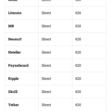
Litecoin
Direct
€20
MB
Direct
€20
Neosurf
Direct
€20
Neteller
Direct
€20
Paysafecard
Direct
€20
Ripple
Direct
€20
Skrill
Direct
€20
Tether
Direct
€20