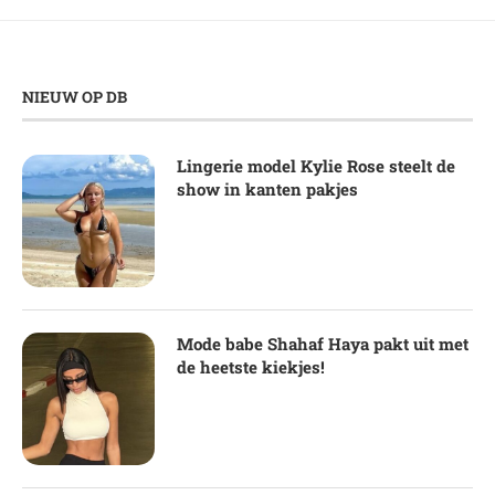
NIEUW OP DB
Lingerie model Kylie Rose steelt de
show in kanten pakjes
Mode babe Shahaf Haya pakt uit met
de heetste kiekjes!