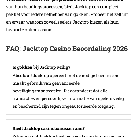
van hun betalingsprocessen, biedt Jacktop een compleet
pakket voor iedere liefhebber van gokken. Probeer het zelf uit
en ervaar waarom zoveel spelers Jacktop kiezen als hun
favoriete online casino!
FAQ: Jacktop Casino Beoordeling 2026
Is gokken bij Jacktop veilig?
Absoluut! Jacktop opereert met de nodige licenties en
maakt gebruik van geavanceerde
beveiligingsmaatregelen. Dit garandeert dat alle
transacties en persoonlijke informatie van spelers veilig
en beschermd zijn tegen ongeautoriseerde toegang.
Biedt Jacktop casinobonussen aan?
Zeker weten! Jacktop heeft een scala aan bonussen voor