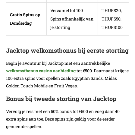
Verzamel tot 100
THUFS20,
Gratis Spins op
Spins afhankelijk van
THUFS50,
Donderdag
je storting
THUFS100
Jacktop welkomstbonus bij eerste storting
Begin je avontuur bij Jacktop met een aantrekkelijke
welkomstbonus casino aanbieding
tot €500. Daarnaast krijg je
100 extra spins voor spellen zoals Egyptian Sands, Midas
Golden Touch Mobile en Fruit Vegas.
Bonus bij tweede storting van Jacktop
Vervolg je reis met een 50% bonus tot €500 en voeg daar 40
extra spins aan toe. Deze spins zijn geldig voor de eerder
genoemde spellen.