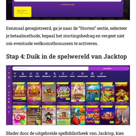
Eenmaal geregistreerd, ga je naar de “Storten” sectie, selecteer
je betaalmethode, bepaal het stortingsbedrag en vergeet niet
om eventuele welkomstbonussen te activeren.
Stap 4: Duik in de spelwereld van Jacktop
Blader door de uitgebreide spelbibliotheek van Jacktop, kies