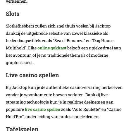
verkennen.
Slots
Slotliefhebbers zullen zich snel thuis voelen bij Jacktop
dankzij de uitgebreide selectie van zowel klassieke als
hedendaagse titels zoals “Sweet Bonanza” en “Dog House
Multihold”. Elke
online gokkast
belooft een unieke draai aan
het avontuur, of je nu traditionele thema’s of moderne
graphics kiest.
Live casino spellen
Bij Jacktop kun je de authentieke casino-ervaring herbeleven
zonder je woonkamer te hoeven verlaten. Dankzij live-
streaming technologie kun je in realtime deelnemen aan
populaire
live casino spellen
zoals “Auto Roulette” en “Casino
Hold’Em”, onder leiding van professionele dealers.
Tafelspelen