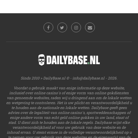
Sinds 2010 > DailyBase.nl © -
info@dailybase.nl
- 2026.
Voordat u gebruik maakt van enige informatie op deze website,
inclusief over online casino's of enige vorm van online gokdiensten
van genoemde websites, raden wij u dringend aan om de lokale wetten
en wetgeving te controleren. Het is uw plicht en verantwoordelijkheid u
te houden aan de nationale en lokale wetten. Dailybase geeft geen
advies over de legaliteit van online casino's, sportweddenschappen of
enige andere vorm van echt geld online gokken in uw land, staat of
stad. U dient zich te houden aan de lokale regels. Dailybase wijst elke
verantwoordelijkheid af voor uw gebruik van deze website en de
inhoud ervan. U stemt ermee in de volledige verantwoordelijkheid op u
te nemen voor uw gebruik van deze websites en de eigenaar(s) van de