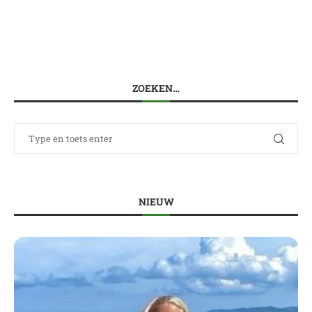
ZOEKEN…
NIEUW