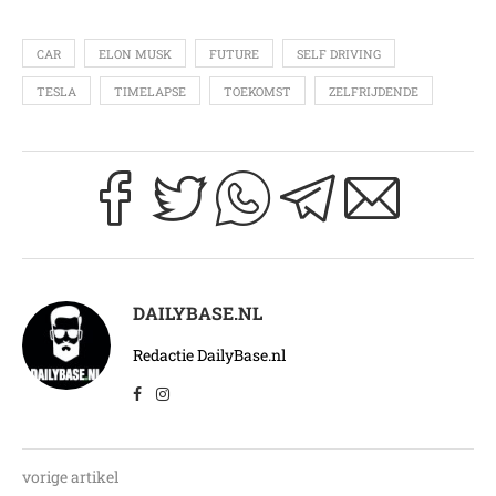
CAR
ELON MUSK
FUTURE
SELF DRIVING
TESLA
TIMELAPSE
TOEKOMST
ZELFRIJDENDE
DAILYBASE.NL
Redactie DailyBase.nl
vorige artikel