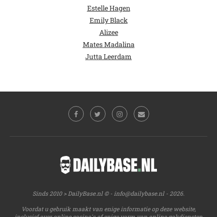
Estelle Hagen
Emily Black
Alizee
Mates Madalina
Jutta Leerdam
Sinds 2010 > DailyBase.nl © -
info@dailybase.nl
- 2026.
Voordat u gebruik maakt van enige informatie op deze website,
inclusief over online casino's of enige vorm van online gokdiensten