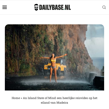
Home
»
An Island State of Mind: een heerlijke reisvideo op het
eiland van Madeira