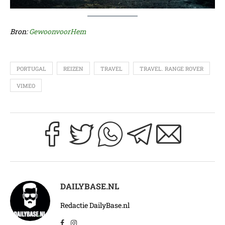
Bron:
GewoonvoorHem
PORTUGAL
REIZEN
TRAVEL
TRAVEL. RANGE ROVER
VIMEO
DAILYBASE.NL
Redactie DailyBase.nl