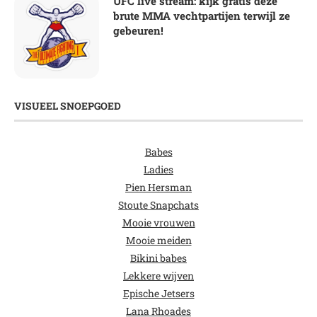
UFC live stream: kijk gratis deze
brute MMA vechtpartijen terwijl ze
gebeuren!
VISUEEL SNOEPGOED
Babes
Ladies
Pien Hersman
Stoute Snapchats
Mooie vrouwen
Mooie meiden
Bikini babes
Lekkere wijven
Epische Jetsers
Lana Rhoades