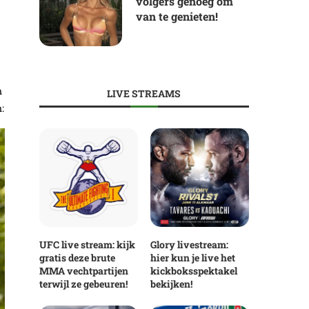
volgers genoeg om
van te genieten!
n
LIVE STREAMS
:
UFC live stream: kijk
Glory livestream:
gratis deze brute
hier kun je live het
MMA vechtpartijen
kickboksspektakel
terwijl ze gebeuren!
bekijken!