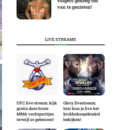
volgers genoeg om
van te genieten!
LIVE STREAMS
UFC live stream: kijk
Glory livestream:
gratis deze brute
hier kun je live het
MMA vechtpartijen
kickboksspektakel
terwijl ze gebeuren!
bekijken!