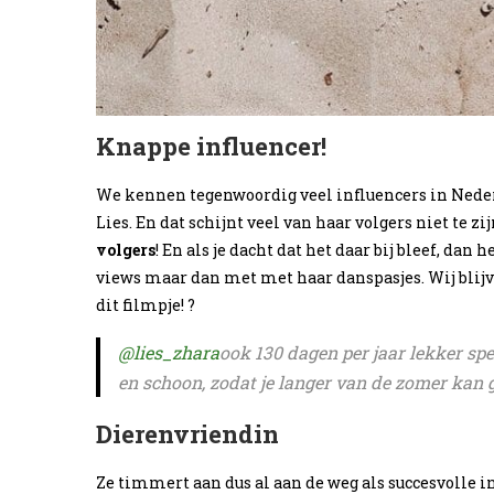
Knappe influencer!
We kennen tegenwoordig veel influencers in Neder
Lies. En dat schijnt veel van haar volgers niet te z
volgers
! En als je dacht dat het daar bij bleef, da
views maar dan met met haar danspasjes. Wij blijv
dit filmpje! ?
@lies_zhara
ook 130 dagen per jaar lekker s
en schoon, zodat je langer van de zomer kan 
Dierenvriendin
Ze timmert aan dus al aan de weg als succesvolle in