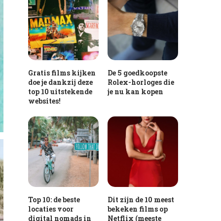
Gratis films kijken
De 5 goedkoopste
doe je dankzij deze
Rolex-horloges die
top 10 uitstekende
je nu kan kopen
websites!
Top 10: de beste
Dit zijn de 10 meest
locaties voor
bekeken films op
digital nomads in
Netflix (meeste