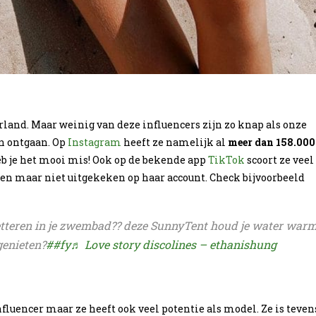
land. Maar weinig van deze influencers zijn zo knap als onze
ijn ontgaan. Op
Instagram
heeft ze namelijk al
meer dan 158.000
n heb je het mooi mis! Ook op de bekende app
TikTok
scoort ze veel
en maar niet uitgekeken op haar account. Check bijvoorbeeld
petteren in je zwembad?? deze SunnyTent houd je water war
genieten?
##fy
♬ Love story discolines – ethanishung
fluencer maar ze heeft ook veel potentie als model. Ze is teven