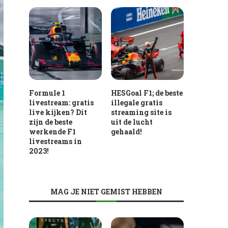
Formule 1
HESGoal F1; de beste
livestream: gratis
illegale gratis
live kijken? Dit
streaming site is
zijn de beste
uit de lucht
werkende F1
gehaald!
livestreams in
2023!
MAG JE NIET GEMIST HEBBEN