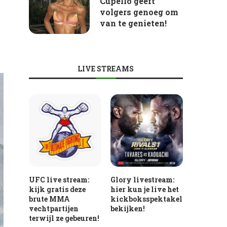
Cupello geeft
volgers genoeg om
van te genieten!
LIVE STREAMS
UFC live stream:
Glory livestream:
kijk gratis deze
hier kun je live het
brute MMA
kickboksspektakel
vechtpartijen
bekijken!
terwijl ze gebeuren!