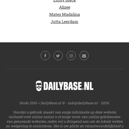
Alizee
Mates Madalina
Jutta Leerdam
Sinds 2010 > DailyBase.nl © -
info@dailybase.nl
- 2026.
Voordat u gebruik maakt van enige informatie op deze website,
inclusief over online casino's of enige vorm van online gokdiensten
van genoemde websites, raden wij u dringend aan om de lokale wetten
en wetgeving te controleren. Het is uw plicht en verantwoordelijkheid u