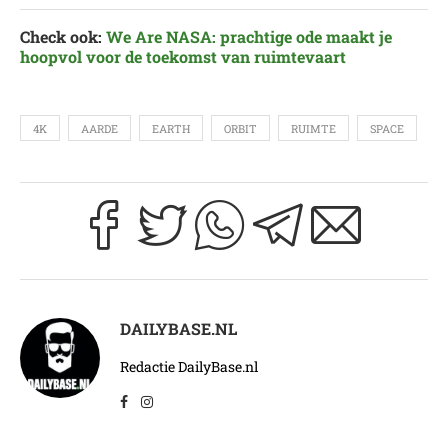
Check ook:
We Are NASA: prachtige ode maakt je
hoopvol voor de toekomst van ruimtevaart
4K
AARDE
EARTH
ORBIT
RUIMTE
SPACE
DAILYBASE.NL
Redactie DailyBase.nl