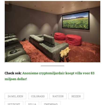
Check ook:
Anonieme cryptomiljardair koopt villa voor 83
miljoen dollar!
24 MILJOEN
COLORADO
NATUUR
REIZEN
UITZICHT
VILLA
ZWEMBAD