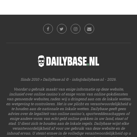
Sinds 2010 > DailyBase.nl © -
info@dailybase.nl
- 2026.
Voordat u gebruik maakt van enige informatie op deze website,
inclusief over online casino's of enige vorm van online gokdiensten
van genoemde websites, raden wij u dringend aan om de lokale wetten
en wetgeving te controleren. Het is uw plicht en verantwoordelijkheid u
te houden aan de nationale en lokale wetten. Dailybase geeft geen
advies over de legaliteit van online casino's, sportweddenschappen of
enige andere vorm van echt geld online gokken in uw land, staat of
stad. U dient zich te houden aan de lokale regels. Dailybase wijst elke
verantwoordelijkheid af voor uw gebruik van deze website en de
inhoud ervan. U stemt ermee in de volledige verantwoordelijkheid op u