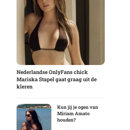
Nederlandse OnlyFans chick
Mariska Stapel gaat graag uit de
kleren
Kun jij je ogen van
Miriam Amato
houden?