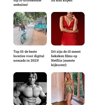
top 10 uitstekende
nu kan kopen
websites!
Top 10: de beste
Dit zijn de 10 meest
locaties voor digital
bekeken films op
nomads in 2023!
Netflix (meeste
kijkuren!)