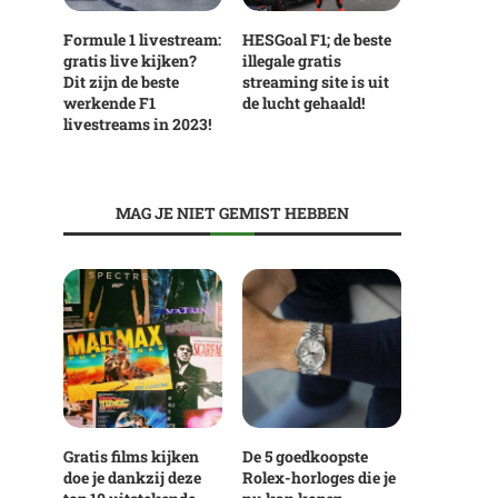
Formule 1 livestream:
HESGoal F1; de beste
gratis live kijken?
illegale gratis
Dit zijn de beste
streaming site is uit
werkende F1
de lucht gehaald!
livestreams in 2023!
MAG JE NIET GEMIST HEBBEN
Gratis films kijken
De 5 goedkoopste
doe je dankzij deze
Rolex-horloges die je