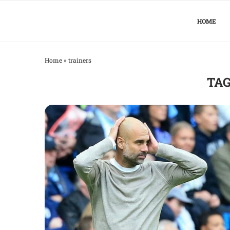
HOME
Home
»
trainers
TAG